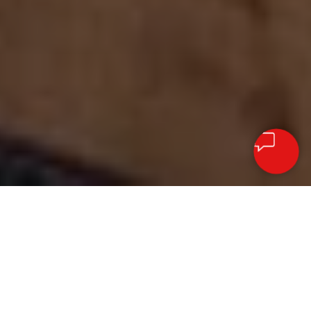
О БРЕНДЕ
WORKPRO
специализируется
на производстве качественных